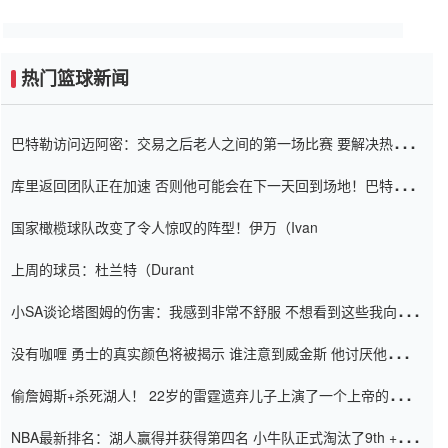
热门篮球新闻
巴特勒访问迈阿密：交易之后老人之间的第一场比赛 要解决热情的
怨恨
库里返回团队正在加速 否则他可能会在下一天回到场地！巴特勒迈
阿密的纸牌游戏引起了人们的关注
国家橄榄球队改变了令人惊叹的阵型！伊万（Ivan
上周的球员：杜兰特（Durant
小SA谈论塔图姆的伤害：我感到非常不舒服 不想看到这些我向他
道歉
没有咖喱 勇士的真实颜色将被揭示 谁注意到威金斯 他讨厌他的老
老板
偷詹姆斯+杀死湖人！ 22岁的雷霆遗弃儿子上演了一个上帝的剧
本：疯狂的反击争夺1亿元人民币的合同
NBA最新排名：湖人赢得并获得第四名 小牛队正式淘汰了9th + 76