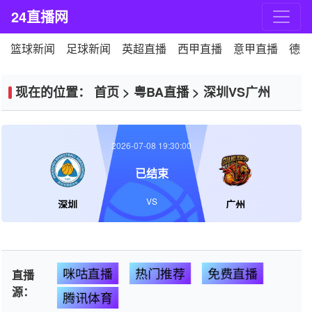
24直播网
篮球新闻
足球新闻
英超直播
西甲直播
意甲直播
德甲
现在的位置：
首页
>
粤BA直播
>
深圳VS广州
2026-07-08 19:30:00
已结束
VS
深圳
广州
咪咕直播
热门推荐
免费直播
直播
源：
腾讯体育