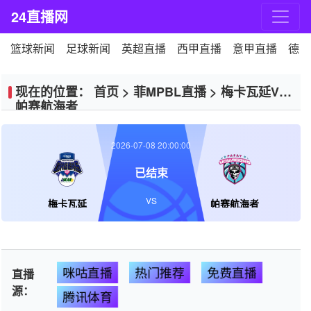
24直播网
篮球新闻
足球新闻
英超直播
西甲直播
意甲直播
德甲
现在的位置：
首页
>
菲MPBL直播
>
梅卡瓦延VS
帕赛航海者
2026-07-08 20:00:00
已结束
VS
梅卡瓦延
帕赛航海者
咪咕直播
热门推荐
免费直播
直播
源：
腾讯体育