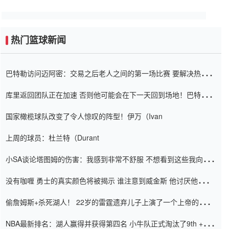
热门篮球新闻
巴特勒访问迈阿密：交易之后老人之间的第一场比赛 要解决热情的
怨恨
库里返回团队正在加速 否则他可能会在下一天回到场地！巴特勒迈
阿密的纸牌游戏引起了人们的关注
国家橄榄球队改变了令人惊叹的阵型！伊万（Ivan
上周的球员：杜兰特（Durant
小SA谈论塔图姆的伤害：我感到非常不舒服 不想看到这些我向他
道歉
没有咖喱 勇士的真实颜色将被揭示 谁注意到威金斯 他讨厌他的老
老板
偷詹姆斯+杀死湖人！ 22岁的雷霆遗弃儿子上演了一个上帝的剧
本：疯狂的反击争夺1亿元人民币的合同
NBA最新排名：湖人赢得并获得第四名 小牛队正式淘汰了9th + 76