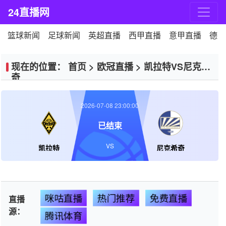
24直播网
篮球新闻
足球新闻
英超直播
西甲直播
意甲直播
德甲
现在的位置：
首页
>
欧冠直播
>
凯拉特VS尼克希
奇
2026-07-08 23:00:00
已结束
VS
凯拉特
尼克希奇
咪咕直播
热门推荐
免费直播
直播
源：
腾讯体育