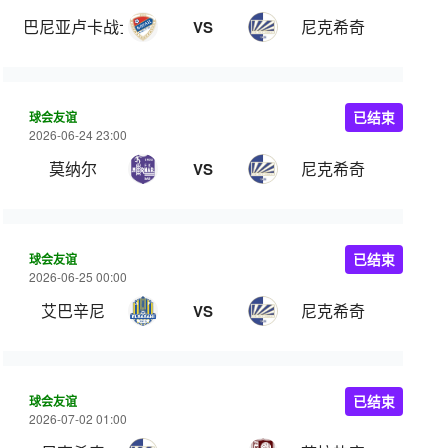
巴尼亚卢卡战士
尼克希奇
VS
球会友谊
已结束
2026-06-24 23:00
莫纳尔
尼克希奇
VS
球会友谊
已结束
2026-06-25 00:00
艾巴辛尼
尼克希奇
VS
球会友谊
已结束
2026-07-02 01:00