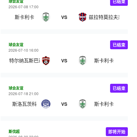
球会友谊
已结束
2026-07-08 17:00
斯卡利卡
兹拉特莫拉夫采
VS
球会友谊
已结束
2026-07-10 16:00
特尔纳瓦斯巴达克
斯卡利卡
VS
球会友谊
已结束
2026-07-18 21:00
斯洛瓦茨科
斯卡利卡
VS
斯伐超
即将开始
2026-08-09 23:00