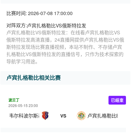
比赛时间: 2026-07-08 17:00:00
对阵双方:
卢宾扎格勒比VS俄斯特拉发
卢宾扎格勒比VS俄斯特拉发：在线看卢宾扎格勒比VS
俄斯特拉发高清直播，24直播网提供卢宾扎格勒比VS俄
斯特拉发现场比赛直播视频，本站不制作、不存储卢宾
扎格勒比VS俄斯特拉发的直播信号，只作为技术探索的
导航学习用途。
卢宾扎格勒比相关比赛
波兰丁
已结束
2026-05-15 23:00
韦尔科波尔斯基
卢宾扎格勒比B队
VS