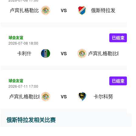
卢宾扎格勒比
俄斯特拉发
VS
球会友谊
已结束
2026-07-08 18:00
卡利什
卢宾扎格勒比B队
VS
球会友谊
已结束
2026-07-11 17:00
卢宾扎格勒比B队
卡尔科努
VS
俄斯特拉发相关比赛