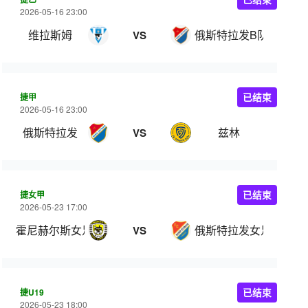
2026-05-16 23:00
维拉斯姆
俄斯特拉发B队
VS
捷甲
已结束
2026-05-16 23:00
俄斯特拉发
兹林
VS
捷女甲
已结束
2026-05-23 17:00
霍尼赫尔斯女足
俄斯特拉发女足
VS
捷U19
已结束
2026-05-23 18:00