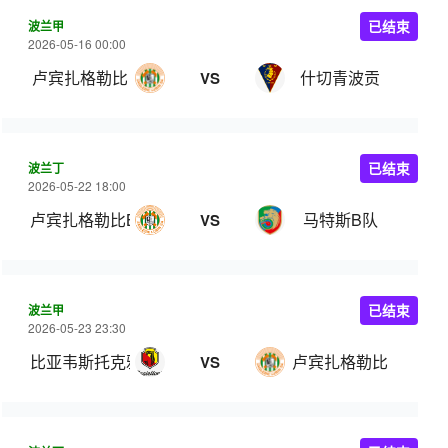
波兰甲
已结束
2026-05-16 00:00
卢宾扎格勒比
什切青波贡
VS
波兰丁
已结束
2026-05-22 18:00
卢宾扎格勒比B队
马特斯B队
VS
波兰甲
已结束
2026-05-23 23:30
比亚韦斯托克雅盖隆
卢宾扎格勒比
VS