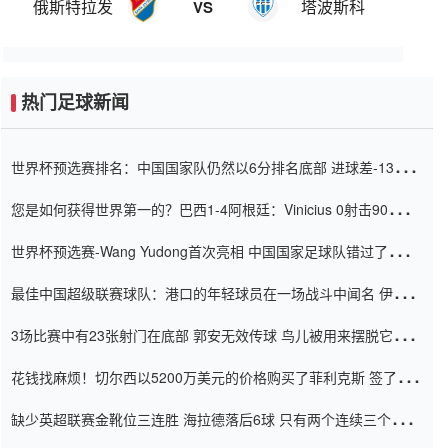
俄斯特拉发
塔波斯科
VS
热门足球新闻
世界杯预选赛排名：中国国家队仍然以6分排名底部 进球差-13令人
震惊
您是如何获得世界第一的？巴西1-4阿根廷：Vinicius 0射击90分钟
内
世界杯预选赛-Wang Yudong首次亮相 中国国家足球队错过了世界
杯0-2
最佳中国超级联赛球队：港口的年轻球员在一场战斗中闻名 伊万放
弃了泰桑（Taishan）
3场比赛中有23张射门在底部 郭安无效传球 鸟儿被用来摆脱它
Setien痴迷于三名后卫
花钱找麻烦！切尔西以5200万美元的价格购买了菲利克斯 签了7年
并在半年内租了夏窗口
缺少英超联赛金靴位三连胜 海拉德落后6球 只有两个连续三个连续
三靴