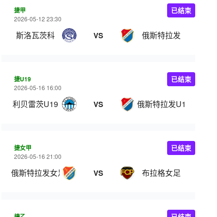
捷甲
已结束
2026-05-12 23:30
斯洛瓦茨科
俄斯特拉发
VS
捷U19
已结束
2026-05-16 16:00
利贝雷茨U19
俄斯特拉发U19
VS
捷女甲
已结束
2026-05-16 21:00
俄斯特拉发女足
布拉格女足
VS
捷乙
已结束