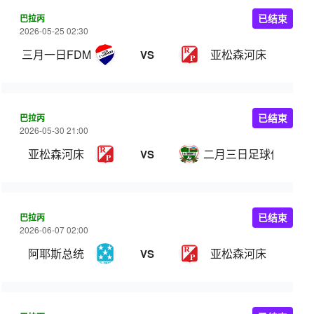
巴拉丙
已结束
2026-05-25 02:30
三月一日FDM
亚松森河床
VS
巴拉丙
已结束
2026-05-30 21:00
亚松森河床
二月三日足球俱乐部
VS
巴拉丙
已结束
2026-06-07 02:00
阿耶斯总统
亚松森河床
VS