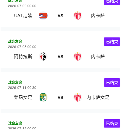
球会友谊
已结束
2026-07-02 00:00
UAT走鹃
内卡萨
VS
球会友谊
已结束
2026-07-05 00:00
阿特拉斯
内卡萨
VS
球会友谊
已结束
2026-07-11 00:30
莱昂女足
内卡萨女足
VS
球会友谊
已结束
2026-07-12 00:00