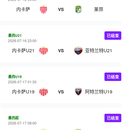
内卡萨
莱昂
VS
墨西U21
已结束
2026-07-16 23:00
内卡萨U21
亚特兰特U21
VS
墨西U19
已结束
2026-07-17 01:30
内卡萨U19
阿特兰特U19
VS
墨西超
已结束
2026-07-17 09:00