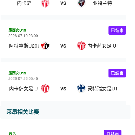
内卡萨
亚特兰特
VS
墨西女U19
已结束
2026-07-19 23:00
阿特拿斯U20女足
内卡萨女足 U19
VS
墨西女U19
已结束
2026-07-26 05:45
内卡萨女足 U19
蒙特瑞女足U19
VS
莱昂相关比赛
西乙
已结束