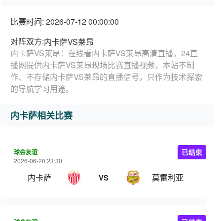
比赛时间: 2026-07-12 00:00:00
对阵双方:
内卡萨VS莱昂
内卡萨VS莱昂：在线看内卡萨VS莱昂高清直播，24直
播网提供内卡萨VS莱昂现场比赛直播视频，本站不制
作、不存储内卡萨VS莱昂的直播信号，只作为技术探索
的导航学习用途。
内卡萨相关比赛
球会友谊
已结束
2026-06-20 23:30
内卡萨
莫雷利亚
VS