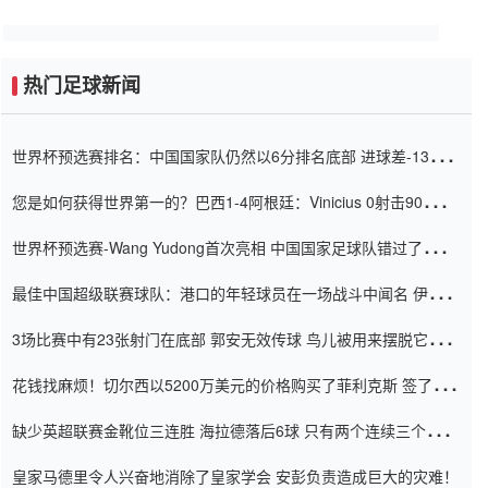
热门足球新闻
世界杯预选赛排名：中国国家队仍然以6分排名底部 进球差-13令人
震惊
您是如何获得世界第一的？巴西1-4阿根廷：Vinicius 0射击90分钟
内
世界杯预选赛-Wang Yudong首次亮相 中国国家足球队错过了世界
杯0-2
最佳中国超级联赛球队：港口的年轻球员在一场战斗中闻名 伊万放
弃了泰桑（Taishan）
3场比赛中有23张射门在底部 郭安无效传球 鸟儿被用来摆脱它
Setien痴迷于三名后卫
花钱找麻烦！切尔西以5200万美元的价格购买了菲利克斯 签了7年
并在半年内租了夏窗口
缺少英超联赛金靴位三连胜 海拉德落后6球 只有两个连续三个连续
三靴
皇家马德里令人兴奋地消除了皇家学会 安彭负责造成巨大的灾难！