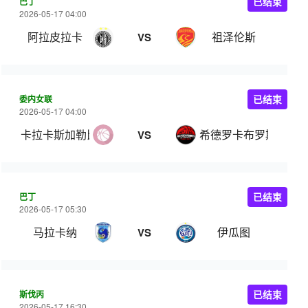
巴丁
已结束
2026-05-17 04:00
阿拉皮拉卡
祖泽伦斯
VS
委内女联
已结束
2026-05-17 04:00
卡拉卡斯加勒比人女篮
希德罗卡布罗斯女篮
VS
巴丁
已结束
2026-05-17 05:30
马拉卡纳
伊瓜图
VS
斯伐丙
已结束
2026-05-17 16:30