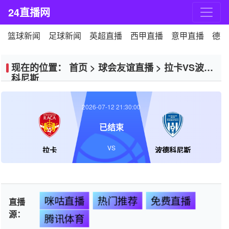
24直播网
篮球新闻
足球新闻
英超直播
西甲直播
意甲直播
德甲
现在的位置：
首页
>
球会友谊直播
>
拉卡VS波德
科尼斯
2026-07-12 21:30:00
已结束
VS
拉卡
波德科尼斯
咪咕直播
热门推荐
免费直播
直播
源：
腾讯体育