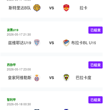
斯特里达B队
拉卡
VS
波黑U19
已结束
2026-05-17 21:30
兹维耶达U19
布拉卡BL U19
VS
西协甲
已结束
2026-05-17 23:00
皇家阿维勒斯
巴拉卡度
VS
智利甲
已结束
2026-05-18 00:30