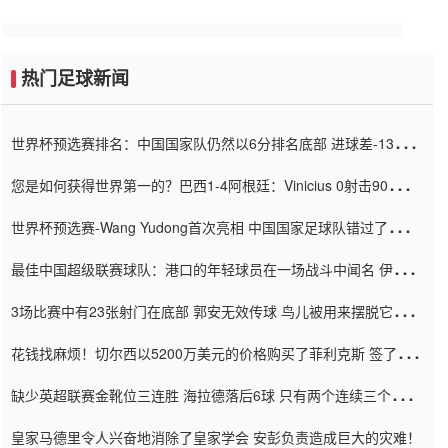
热门足球新闻
世界杯预选赛排名：中国国家队仍然以6分排名底部 进球差-13令人
震惊
您是如何获得世界第一的？巴西1-4阿根廷：Vinicius 0射击90分钟
内
世界杯预选赛-Wang Yudong首次亮相 中国国家足球队错过了世界
杯0-2
最佳中国超级联赛球队：港口的年轻球员在一场战斗中闻名 伊万放
弃了泰桑（Taishan）
3场比赛中有23张射门在底部 郭安无效传球 鸟儿被用来摆脱它
Setien痴迷于三名后卫
花钱找麻烦！切尔西以5200万美元的价格购买了菲利克斯 签了7年
并在半年内租了夏窗口
缺少英超联赛金靴位三连胜 海拉德落后6球 只有两个连续三个连续
三靴
皇家马德里令人兴奋地消除了皇家学会 安彭负责造成巨大的灾难！