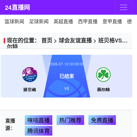
24直播网
篮球新闻
足球新闻
英超直播
西甲直播
意甲直播
德甲
现在的位置：
首页
>
球会友谊直播
>
班贝格VS菲
尔特
2026-07-12 00:00:00
已结束
VS
班贝格
菲尔特
咪咕直播
热门推荐
免费直播
直播
源：
腾讯体育