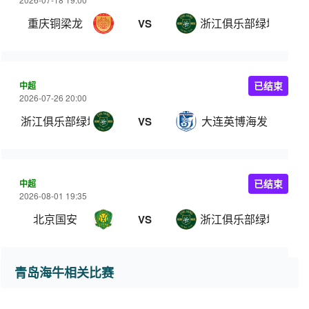
重庆铜梁龙
浙江俱乐部绿城
VS
中超
已结束
2026-07-26 20:00
浙江俱乐部绿城
大连英博海发
VS
中超
已结束
2026-08-01 19:35
北京国安
浙江俱乐部绿城
VS
青岛海牛相关比赛