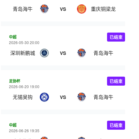
青岛海牛
重庆铜梁龙
VS
中超
已结束
2026-05-30 20:00
深圳新鹏城
青岛海牛
VS
足协杯
已结束
2026-06-20 19:00
无锡吴钩
青岛海牛
VS
中超
已结束
2026-06-26 19:35