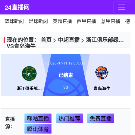
24直播网
篮球新闻
足球新闻
英超直播
西甲直播
意甲直播
德甲
现在的位置：
首页
>
中超直播
>
浙江俱乐部绿城
VS青岛海牛
2026-07-11 19:00:00
已结束
VS
浙江俱乐部绿城
青岛海牛
咪咕直播
热门推荐
免费直播
直播
源：
腾讯体育