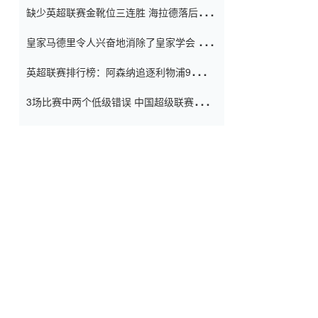
缺少英超联赛金靴位三连胜 海拉德落后6球
窗口
只有两个连续三个连续三靴
皇家马德里令人兴奋地消除了皇家学会 安
彭负责造成巨大的灾难！
英超联赛排行榜：阿森纳追逐利物浦9分 曼
联连续三件坏事
3场比赛中两个低级错误 中国超级联赛的前
守门员很老 是时候让位了 最好的继任者出
现