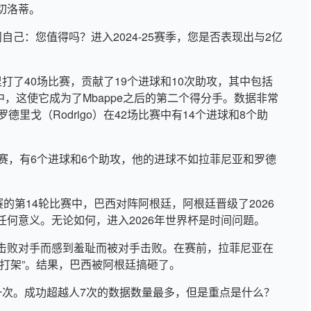
切洛蒂。
不问自己：您值得吗？进入2024-25赛季，您是否表现出与2亿
德里打了40场比赛，贡献了19个进球和10次助攻，其中包括
中，这使它成为了Mbappe之后的第二个得分手。数据非常
里戈（Rodrigo）在42场比赛中有14个进球和8个助
。
赛，有6个进球和6个助攻，他的进球不如拉菲尼亚和罗德
的第14轮比赛中，巴西对阵阿根廷，阿根廷晋级了2026
何意义。无论如何，进入2026年世界杯是时间问题。
击败对手而感到羞耻而被对手击败。在赛前，拉菲尼亚在
打架”。结果，巴西被阿根廷搞砸了。
拍摄一次。成功超越人7次的数据数量最多，但是重点是什么？