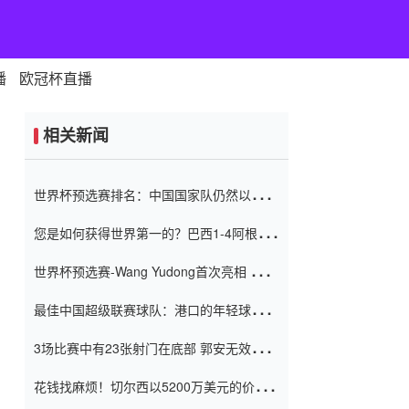
播
欧冠杯直播
相关新闻
世界杯预选赛排名：中国国家队仍然以6分
排名底部 进球差-13令人震惊
您是如何获得世界第一的？巴西1-4阿根
廷：Vinicius 0射击90分钟内
世界杯预选赛-Wang Yudong首次亮相 中国
国家足球队错过了世界杯0-2
最佳中国超级联赛球队：港口的年轻球员在
一场战斗中闻名 伊万放弃了泰桑
3场比赛中有23张射门在底部 郭安无效传球
（Taishan）
鸟儿被用来摆脱它 Setien痴迷于三名后卫
花钱找麻烦！切尔西以5200万美元的价格
购买了菲利克斯 签了7年 并在半年内租了夏