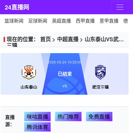
24直播网
篮球新闻
足球新闻
英超直播
西甲直播
意甲直播
德甲
现在的位置：
首页
>
中超直播
>
山东泰山VS武汉
三镇
2026-05-24 19:35:00
已结束
VS
山东泰山
武汉三镇
咪咕直播
热门推荐
免费直播
直播
源：
腾讯体育