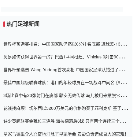
热门足球新闻
世界杯预选赛排名：中国国家队仍然以6分排名底部 进球差-13令人
震惊
您是如何获得世界第一的？巴西1-4阿根廷：Vinicius 0射击90分钟
内
世界杯预选赛-Wang Yudong首次亮相 中国国家足球队错过了世界
杯0-2
最佳中国超级联赛球队：港口的年轻球员在一场战斗中闻名 伊万放
弃了泰桑（Taishan）
3场比赛中有23张射门在底部 郭安无效传球 鸟儿被用来摆脱它
Setien痴迷于三名后卫
花钱找麻烦！切尔西以5200万美元的价格购买了菲利克斯 签了7年
并在半年内租了夏窗口
缺少英超联赛金靴位三连胜 海拉德落后6球 只有两个连续三个连续
三靴
皇家马德里令人兴奋地消除了皇家学会 安彭负责造成巨大的灾难！